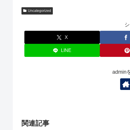
Uncategorized
シ
X
LINE
admi
関連記事